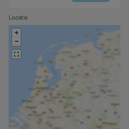
Locatie
+
−