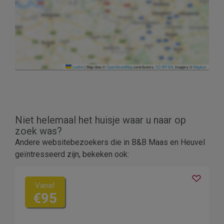
Leaflet
|
Map data ©
OpenStreetMap
contributors,
CC-BY-SA
, Imagery ©
Mapbox
Niet helemaal het huisje waar u naar op
zoek was?
Andere websitebezoekers die in B&B Maas en Heuvel
geïntresseerd zijn, bekeken ook:
Vanaf
€95