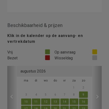
Beschikbaarheid & prijzen
Klik in de kalender op de aanvang- en
vertrekdatum
Vrij
Op aanvraag
Bezet
Wisseldag
Previous
Next
augustus 2026
ma
di
wo
do
vr
za
zo
1
2
3
4
5
6
7
8
9
10
11
12
13
14
15
16
17
18
19
20
21
22
23