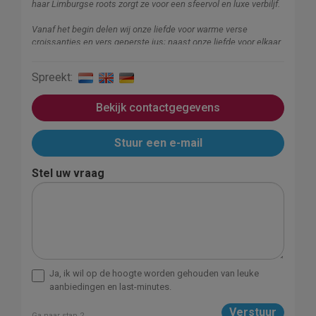
haar Limburgse roots zorgt ze voor een sfeervol en luxe verbiljf.
Vanaf het begin delen wij onze liefde voor warme verse
croissantjes en vers geperste jus; naast onze liefde voor elkaar
is dit zeker de basis! Daar werd de liefde voor Zuid-Limburg aan
toegevoegd. Genieten van de natuur en het bourgondische
Spreekt:
leven: het heerlijke eten, de gemoedelijkheid en vriendelijkheid.
We ontmoeten je graag in onze B&B waar we met al onze liefde
Bekijk contactgegevens
en passie een fijn verblijf voor je verzorgen.
Stuur een e-mail
LIefs Robin en Manôn
Stel uw vraag
Ja, ik wil op de hoogte worden gehouden van leuke
aanbiedingen en last-minutes.
Ga naar stap 2