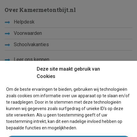
Over Kamermetontbijt.nl
Helpdesk
Voorwaarden
Schoolvakanties
Leer ons kennen
Deze site maakt gebruik van
Privacy
Cookies
Links
Om de beste ervaringen te bieden, gebruiken wij technologieën
Sitemap
zoals cookies om informatie over uw apparaat op te slaan en/of
te raadplegen. Door in te stemmen met deze technologieën
Blog
kunnen wij gegevens zoals surfgedrag of unieke ID's op deze
site verwerken. Als u geen toestemming geeft of uw
Voor eigenaren
toestemming intrekt, kan dit een nadelige invloed hebben op
bepaalde functies en mogelijkheden.
Een advertentie plaatsen