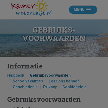
MENU
GEBRUIKS­
VOORWAARDEN
Informatie
Helpdesk
Gebruiksvoorwaarden
Schoolvakanties
Leer ons kennen
Geschiedenis
Privacy
Cookiebeleid
Gebruiksvoorwaarden