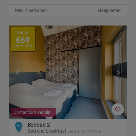
Max. 4 personen
1 slaapkamer
Previous
Next
Vanaf
€69
per nacht
Contactloos verblijf
Breeze 2
B
Bed and breakfast
Ameland
Hollum