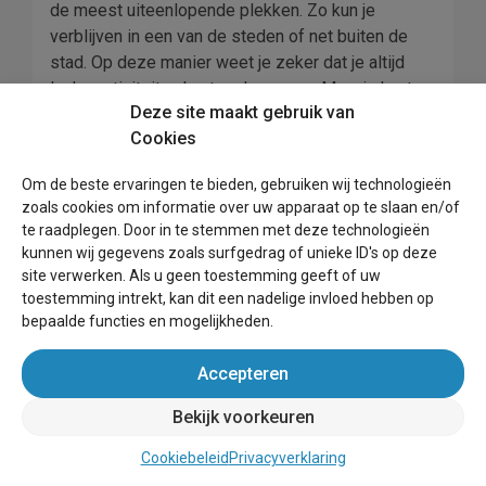
de meest uiteenlopende plekken. Zo kun je
verblijven in een van de steden of net buiten de
stad. Op deze manier weet je zeker dat je altijd
leuke activiteiten kunt ondernemen. Maar je kunt
Deze site maakt gebruik van
ook kiezen voor een bed and breakfast in de
Cookies
natuur: je bent dan echt even weg van alle drukte
en je kunt helemaal tot rust komen. Verder is het
Om de beste ervaringen te bieden, gebruiken wij technologieën
ook mogelijk om een bed and breakfastje aan het
zoals cookies om informatie over uw apparaat op te slaan en/of
water te boeken. Bij Wereldbed and breakfast vind
te raadplegen. Door in te stemmen met deze technologieën
je niet alleen tal van mooie huisjes aan de Friese
kunnen wij gegevens zoals surfgedrag of unieke ID's op deze
Meren, maar ook aan de westkust bij de Noordzee.
site verwerken. Als u geen toestemming geeft of uw
Vanaf plaatsen als Harlingen en Holwerd kun je
toestemming intrekt, kan dit een nadelige invloed hebben op
gemakkelijk met de boot naar een van de
bepaalde functies en mogelijkheden.
Waddeneilanden.
Accepteren
Met het kiezen van een bed and breakfast in
Friesland kijk je natuurlijk niet alleen naar de
Bekijk voorkeuren
locatie. Ook de grootte van het huisje en de
Cookiebeleid
Privacyverklaring
faciliteiten spelen een grote rol. Zo kun je kiezen