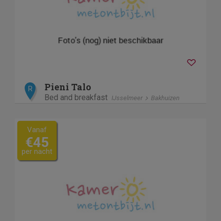
Pieni Talo
R
Bed and breakfast
IJsselmeer
Bakhuizen
Vanaf
€45
per nacht