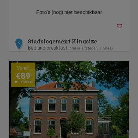
Stadslogement Kingsize
K
Bed and breakfast
Friese elfsteden
Sneek
Previous
Next
Vanaf
€89
per nacht