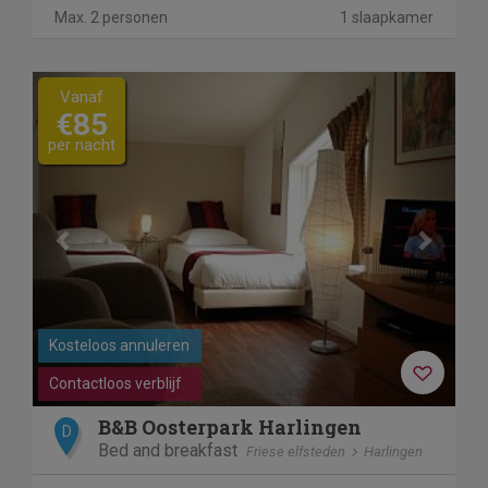
Max. 2 personen
1 slaapkamer
Previous
Next
Vanaf
€85
per nacht
Kosteloos annuleren
Contactloos verblijf
B&B Oosterpark Harlingen
D
Bed and breakfast
Friese elfsteden
Harlingen