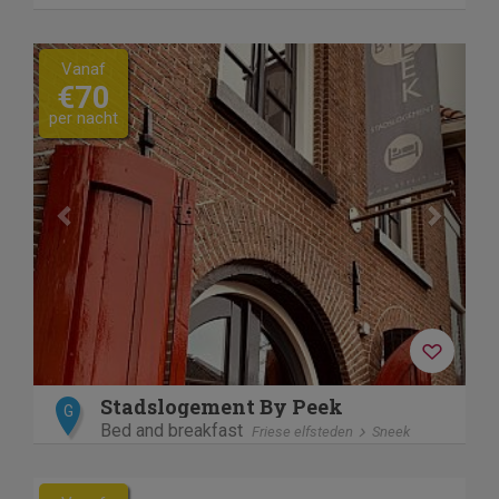
Previous
Next
Vanaf
€70
per nacht
Stadslogement By Peek
G
Bed and breakfast
Friese elfsteden
Sneek