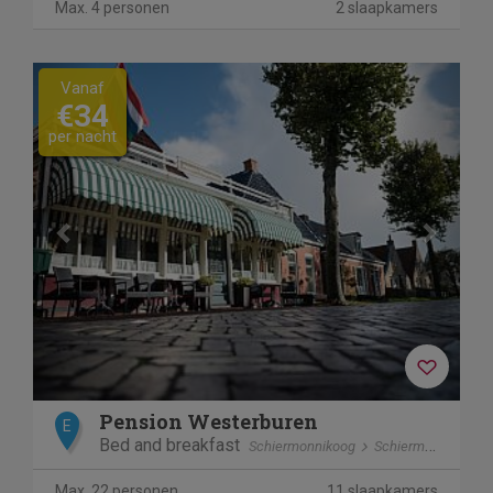
Max. 4 personen
2 slaapkamers
Previous
Next
Vanaf
€34
per nacht
Pension Westerburen
E
Bed and breakfast
Schiermonnikoog
Schiermonnikoog
Max. 22 personen
11 slaapkamers