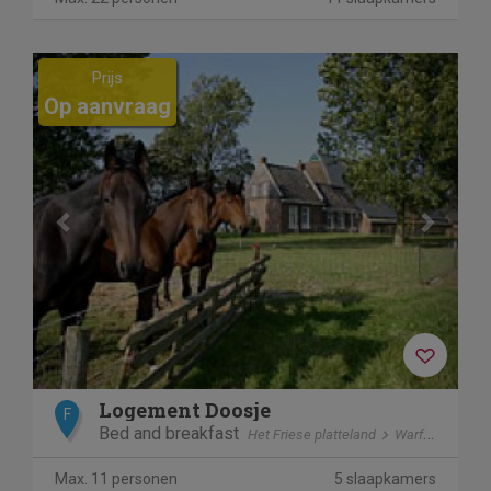
Previous
Next
Prijs
Op aanvraag
Logement Doosje
F
Bed and breakfast
Het Friese platteland
Warfstermolen
Max. 11 personen
5 slaapkamers