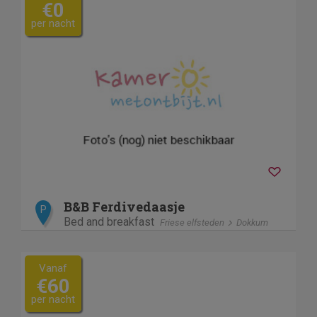
€0
per nacht
B&B Ferdivedaasje
P
Bed and breakfast
Friese elfsteden
Dokkum
Vanaf
€60
per nacht