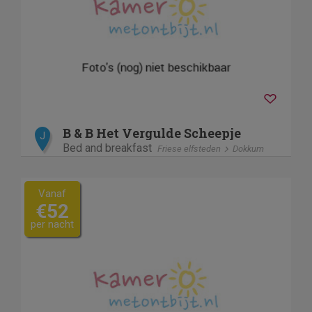
B & B Het Vergulde Scheepje
J
Bed and breakfast
Friese elfsteden
Dokkum
Vanaf
€52
per nacht