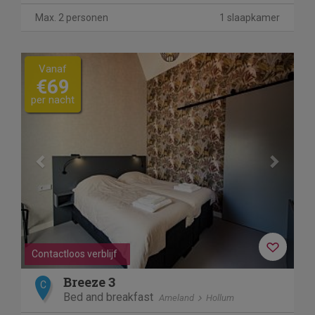
Max. 2 personen
1 slaapkamer
Previous
Next
Vanaf
€69
per nacht
Contactloos verblijf
Breeze 3
C
Bed and breakfast
Ameland
Hollum