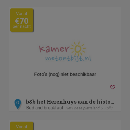
Vanaf
€70
per nacht
b&b het Herenhuys aan de historische gracht van Kollum
O
Bed and breakfast
Het Friese platteland
Kollum
Vanaf