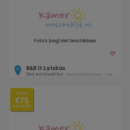
B&B It Lytshûs
Q
Bed and breakfast
Princehof/Alde feanen
Earnewâld
Vanaf
€75
per nacht