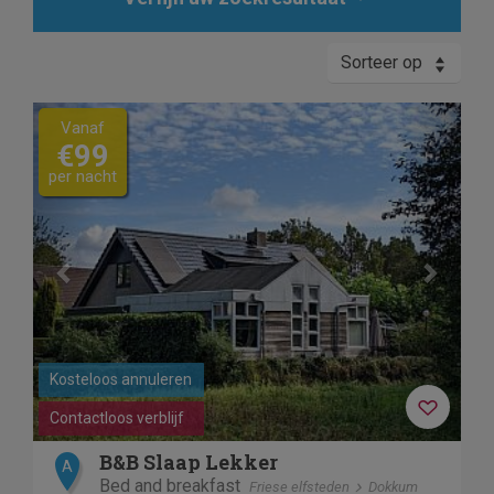
Sorteer op
Previous
Next
Vanaf
€99
per nacht
Kosteloos annuleren
Contactloos verblijf
B&B Slaap Lekker
A
Bed and breakfast
Friese elfsteden
Dokkum