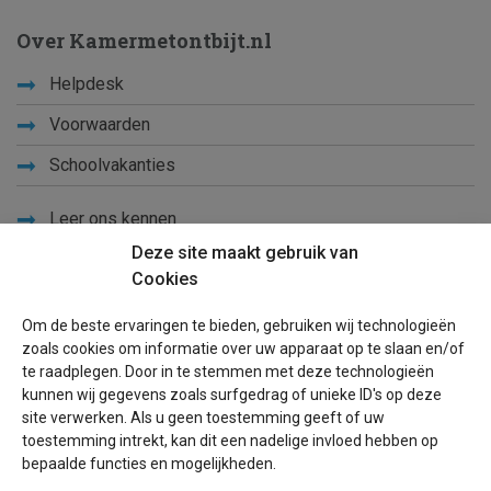
Over Kamermetontbijt.nl
Helpdesk
Voorwaarden
Schoolvakanties
Leer ons kennen
Deze site maakt gebruik van
Privacy
Cookies
Links
Om de beste ervaringen te bieden, gebruiken wij technologieën
Sitemap
zoals cookies om informatie over uw apparaat op te slaan en/of
te raadplegen. Door in te stemmen met deze technologieën
Blog
kunnen wij gegevens zoals surfgedrag of unieke ID's op deze
site verwerken. Als u geen toestemming geeft of uw
Voor eigenaren
toestemming intrekt, kan dit een nadelige invloed hebben op
bepaalde functies en mogelijkheden.
Een advertentie plaatsen